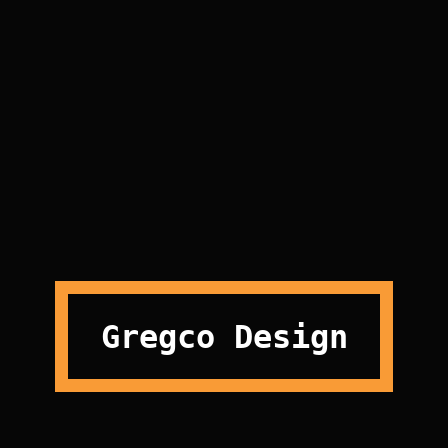
Cap
Belt
$
18.00
$
16.00
$
65.00
$
55.00
Gregco Design